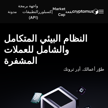
واجهة برمجة
Market
بقعة
إكسبلورر
التطبيقات
مدونة
Cap
(API)
النظام البيئي المتكامل
والشامل للعملات
المشفرة
طوّر أعمالك. أدِر ثروتك