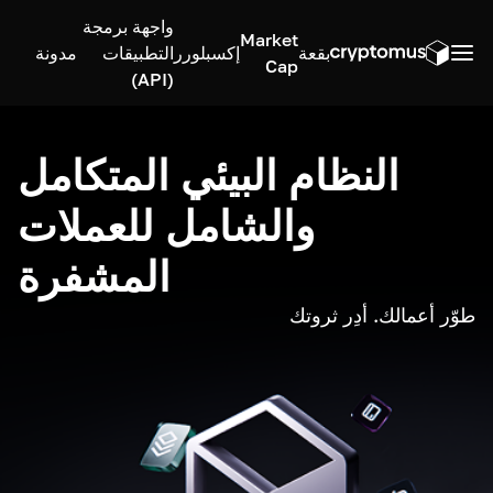
واجهة برمجة
Market
بقعة
إكسبلورر
التطبيقات
مدونة
Cap
(API)
النظام البيئي المتكامل
والشامل للعملات
المشفرة
طوّر أعمالك. أدِر ثروتك