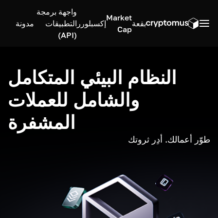
واجهة برمجة
Market
بقعة
إكسبلورر
التطبيقات
مدونة
Cap
(API)
النظام البيئي المتكامل
والشامل للعملات
المشفرة
طوّر أعمالك. أدِر ثروتك