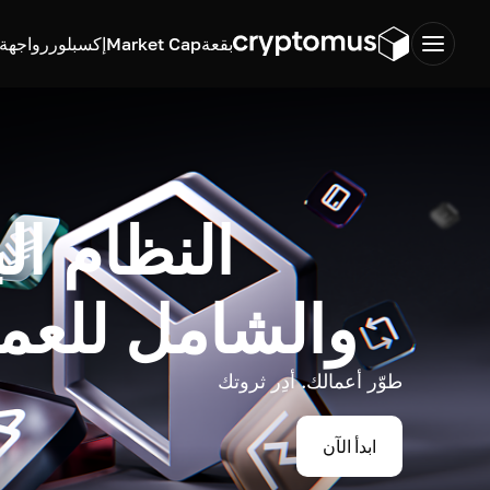
بقعة
Market Cap
إكسبلورر
واجهة ب
النظام ال
والشامل للعم
طوّر أعمالك. أدِر ثروتك
ابدأ الآن