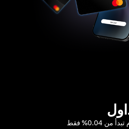
اول
ن 0.04% فقط