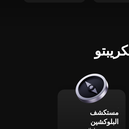
ريبتو
مستكشف
البلوكشين