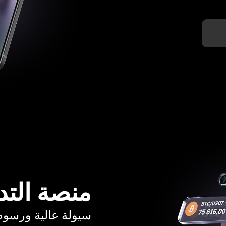
منصة التد
سيولة عالية ورسوم تبدأ م