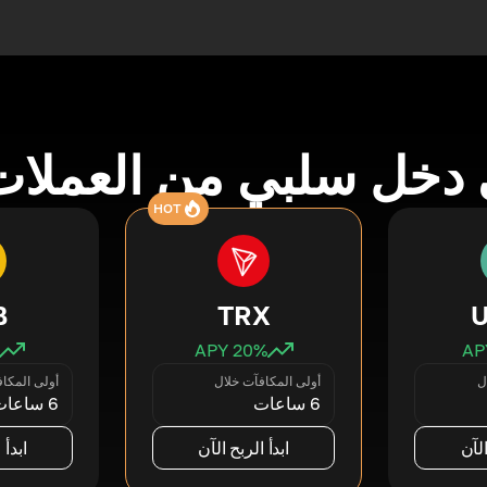
دخل سلبي من العملات
HOT
B
TRX
20
% APY
ل
أولى المكافآت خلال
أولى المكا
6 ساعات
6 ساعات
الآن
ابدأ الربح الآن
ابدأ 