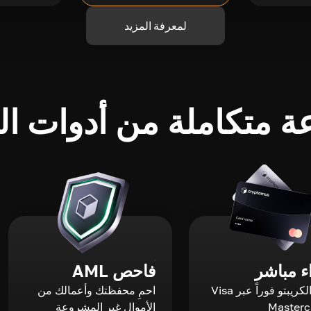
لمعرفة المزيد
 متكاملة من أدوات الك
 مباشر
فاحص AML
اشترِ الكريبتو فوراً عبر Visa
احمِ محفظتك وأعمالك من
الأموال غير المشروعة