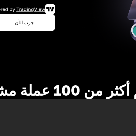
red by
TradingView
جرب الآن
 من 100 عملة مشفرة