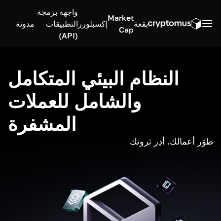
واجهة برمجة
Market
بقعة
إكسبلورر
التطبيقات
مدونة
Cap
(API)
النظام البيئي المتكامل
والشامل للعملات
المشفرة
طوّر أعمالك. أدِر ثروتك