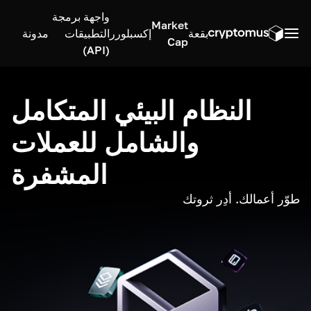
واجهة برمجة
Market
بقعة
إكسبلورر
التطبيقات
مدونة
Cap
(API)
النظام البيئي المتكامل
والشامل للعملات
المشفرة
طوّر أعمالك. أدِر ثروتك