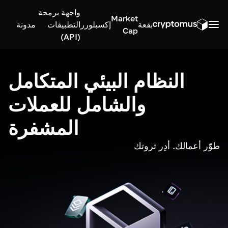
واجهة برمجة
Market
بقعة
إكسبلورر
التطبيقات
مدونة
Cap
(API)
النظام البيئي المتكامل
والشامل للعملات
المشفرة
طوّر أعمالك. أدِر ثروتك