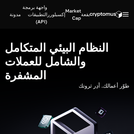
واجهة برمجة
Market
بقعة
إكسبلورر
التطبيقات
مدونة
Cap
(API)
النظام البيئي المتكامل
والشامل للعملات
المشفرة
طوّر أعمالك. أدِر ثروتك