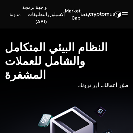
واجهة برمجة
Market
بقعة
إكسبلورر
التطبيقات
مدونة
Cap
(API)
النظام البيئي المتكامل
والشامل للعملات
المشفرة
طوّر أعمالك. أدِر ثروتك