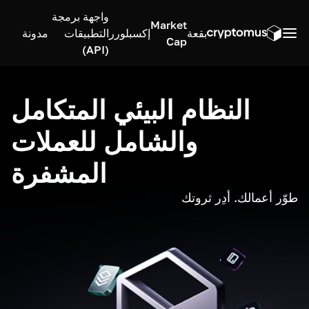
واجهة برمجة
Market
بقعة
إكسبلورر
التطبيقات
مدونة
Cap
(API)
النظام البيئي المتكامل
والشامل للعملات
المشفرة
طوّر أعمالك. أدِر ثروتك