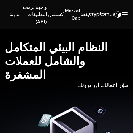
واجهة برمجة
Market
بقعة
إكسبلورر
التطبيقات
مدونة
Cap
(API)
النظام البيئي المتكامل
والشامل للعملات
المشفرة
طوّر أعمالك. أدِر ثروتك