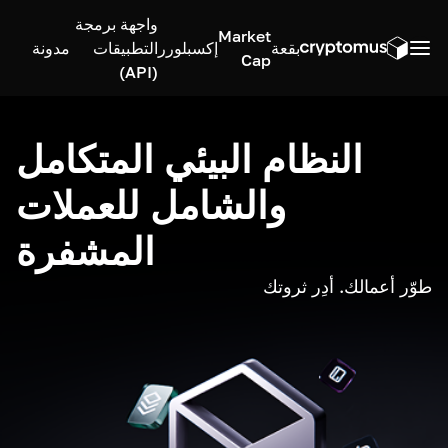
واجهة برمجة
Market
بقعة
إكسبلورر
التطبيقات
مدونة
Cap
(API)
النظام البيئي المتكامل
والشامل للعملات
المشفرة
طوّر أعمالك. أدِر ثروتك