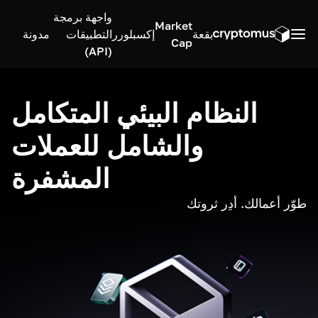
واجهة برمجة
Market
بقعة
إكسبلورر
التطبيقات
مدونة
Cap
(API)
النظام البيئي المتكامل
والشامل للعملات
المشفرة
طوّر أعمالك. أدِر ثروتك