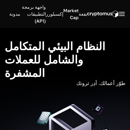
واجهة برمجة
Market
بقعة
إكسبلورر
التطبيقات
مدونة
Cap
(API)
النظام البيئي المتكامل
والشامل للعملات
المشفرة
طوّر أعمالك. أدِر ثروتك