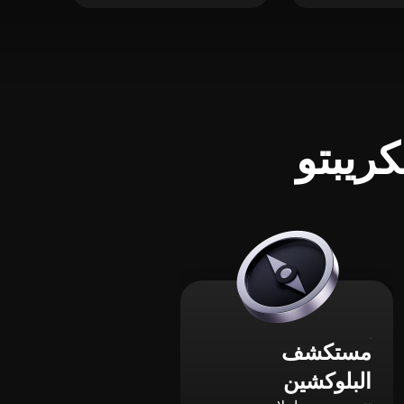
ريبتو
مستكشف
البلوكشين