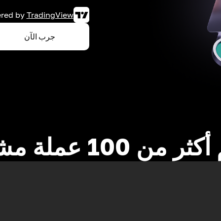
red by
TradingView
جرب الآن
 من 100 عملة مشفرة