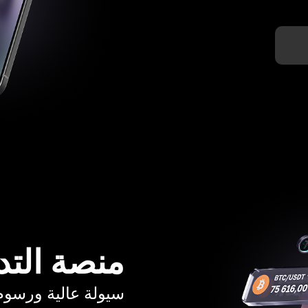
منصة التد
سيولة عالية ورسوم تبدأ م