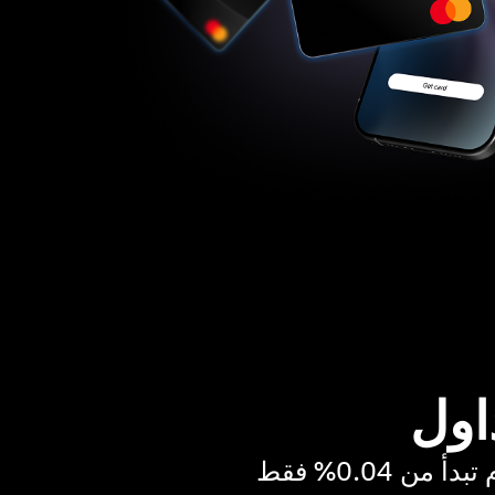
اول
ن 0.04% فقط