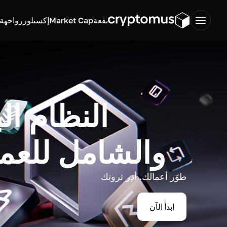
بقعة
Market Cap
إكسبلورر
واجهة ب
النظام ال
والشامل للعم
طوّر أعمالك. أدِر ثروتك
ابدأ الآن