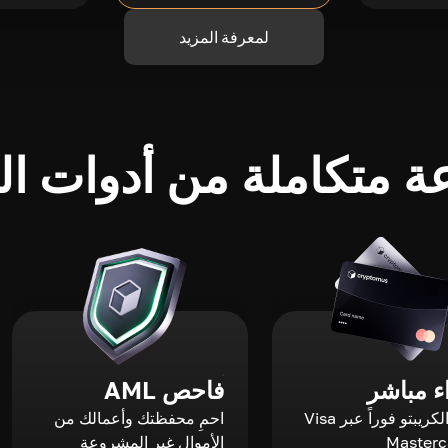
لمعرفة المزيد
 متكاملة من أدوات الك
 مباشر
فاحص AML
اشترِ الكريبتو فوراً عبر Visa
احمِ محفظتك وأعمالك من
الأموال غير المشروعة