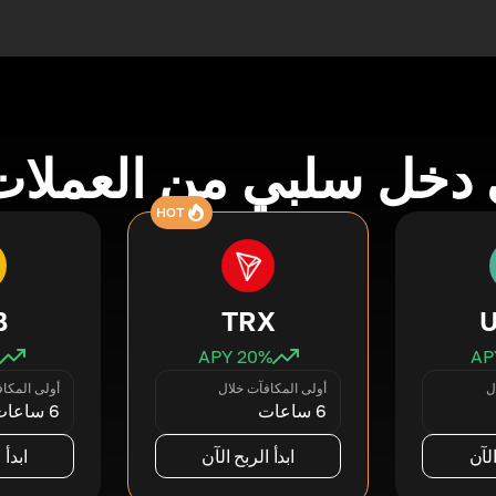
دخل سلبي من العملات
HOT
B
TRX
20
% APY
ل
أولى المكافآت خلال
أولى المكا
6 ساعات
6 ساعات
الآن
ابدأ الربح الآن
ابدأ 