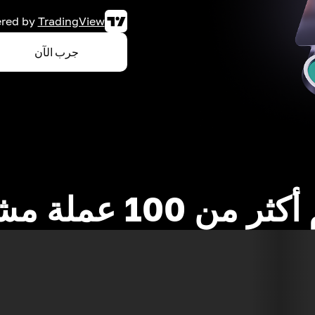
red by
TradingView
جرب الآن
 من 100 عملة مشفرة