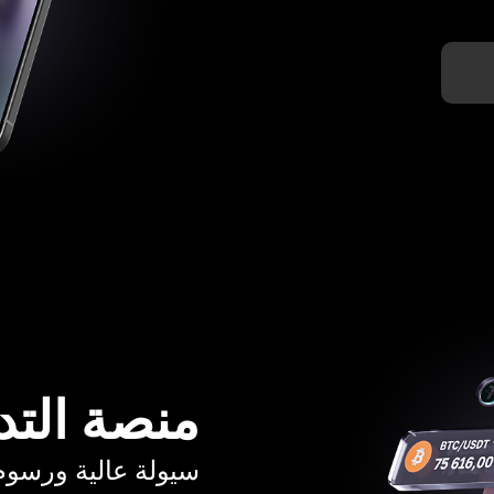
منصة التد
سيولة عالية ورسوم تبدأ م