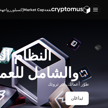
بقعة
Market Cap
إكسبلورر
واجهة ب
النظام ال
والشامل للعم
طوّر أعمالك. أدِر ثروتك
ابدأ الآن