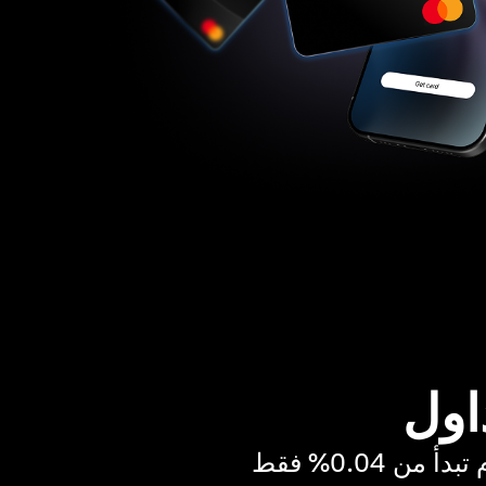
اول
ن 0.04% فقط