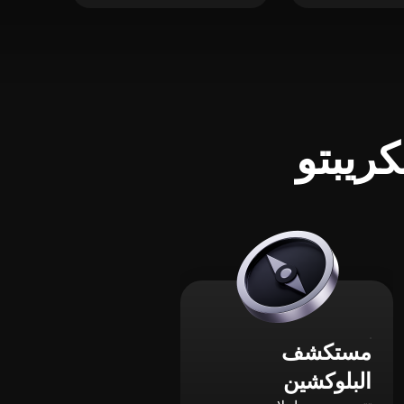
ريبتو
مستكشف
البلوكشين