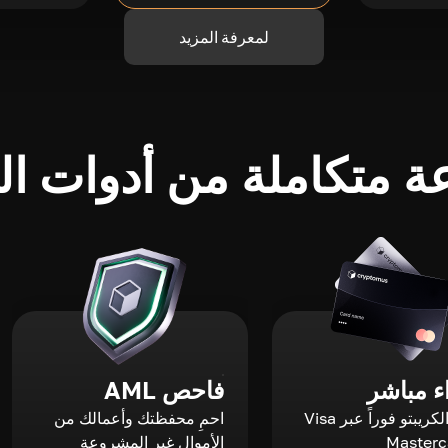
لمعرفة المزيد
 متكاملة من أدوات الك
 مباشر
فاحص AML
اشترِ الكريبتو فوراً عبر Visa
احمِ محفظتك وأعمالك من
الأموال غير المشروعة