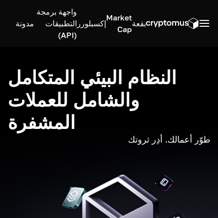
واجهة برمجة
Market
بقعة
إكسبلورر
التطبيقات
مدونة
Cap
(API)
النظام البيئي المتكامل
والشامل للعملات
المشفرة
طوّر أعمالك. أدِر ثروتك