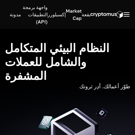
واجهة برمجة
Market
بقعة
إكسبلورر
التطبيقات
مدونة
Cap
(API)
النظام البيئي المتكامل
والشامل للعملات
المشفرة
طوّر أعمالك. أدِر ثروتك