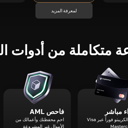
لمعرفة المزيد
 متكاملة من أدوات الك
 مباشر
فاحص AML
اشترِ الكريبتو فوراً عبر Visa
احمِ محفظتك وأعمالك من
الأموال غير المشروعة