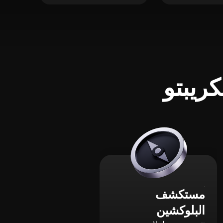
ريبتو
مستكشف
البلوكشين