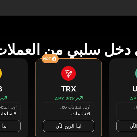
دخل سلبي من العملات
HOT
B
TRX
20
% APY
ل
أولى المكافآت خلال
أولى المكا
6 ساعات
6 ساعات
الآن
ابدأ الربح الآن
ابدأ 