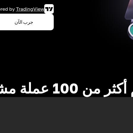
red by
TradingView
جرب الآن
 من 100 عملة مشفرة