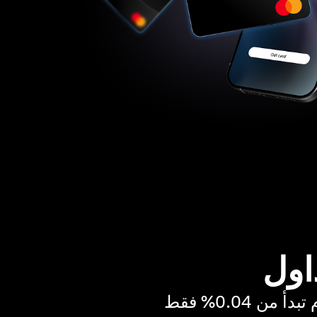
اول
ن 0.04% فقط