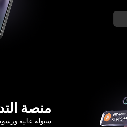
منصة التد
سيولة عالية ورسوم تبدأ م