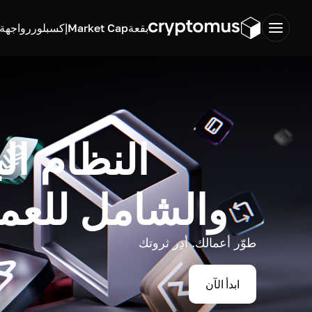
بقعة
Market Cap
إكسبلورر
واجهة ب
النظام ال
والشامل للعم
طوّر أعمالك. أدِر ثروتك
ابدأ الآن