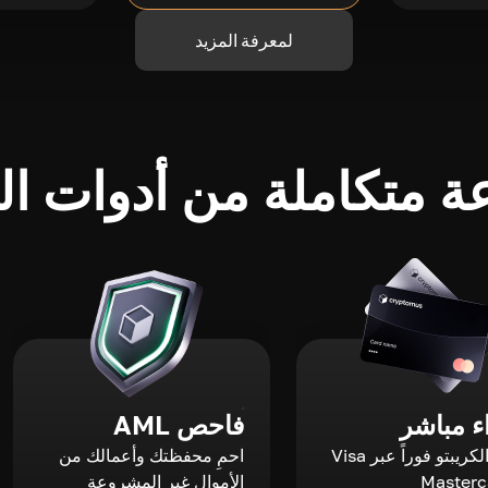
لمعرفة المزيد
 متكاملة من أدوات الك
 مباشر
فاحص AML
اشترِ الكريبتو فوراً عبر Visa
احمِ محفظتك وأعمالك من
الأموال غير المشروعة