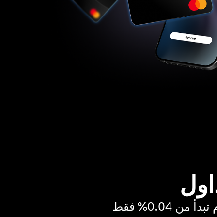
اول
ن 0.04% فقط