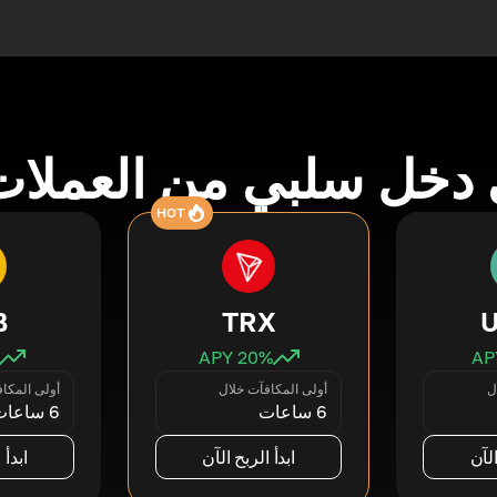
دخل سلبي من العملات
HOT
B
TRX
20
% APY
ل
أولى المكافآت خلال
أولى المكا
6 ساعات
6 ساعات
الآن
ابدأ الربح الآن
ابدأ 