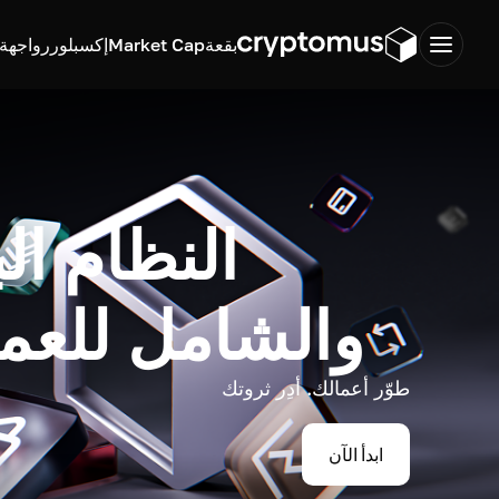
بقعة
Market Cap
إكسبلورر
واجهة ب
النظام ال
والشامل للعم
طوّر أعمالك. أدِر ثروتك
ابدأ الآن