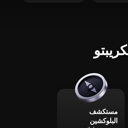
ريبتو
مستكشف
البلوكشين