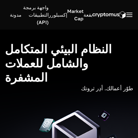
واجهة برمجة
Market
بقعة
إكسبلورر
التطبيقات
مدونة
Cap
(API)
النظام البيئي المتكامل
والشامل للعملات
المشفرة
طوّر أعمالك. أدِر ثروتك