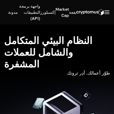
واجهة برمجة
Market
بقعة
إكسبلورر
التطبيقات
مدونة
Cap
(API)
النظام البيئي المتكامل
والشامل للعملات
المشفرة
طوّر أعمالك. أدِر ثروتك