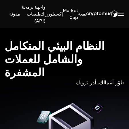
واجهة برمجة
Market
بقعة
إكسبلورر
التطبيقات
مدونة
Cap
(API)
النظام البيئي المتكامل
والشامل للعملات
المشفرة
طوّر أعمالك. أدِر ثروتك