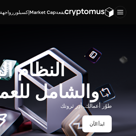
بقعة
Market Cap
إكسبلورر
واجهة ب
النظام ال
والشامل للعم
طوّر أعمالك. أدِر ثروتك
ابدأ الآن