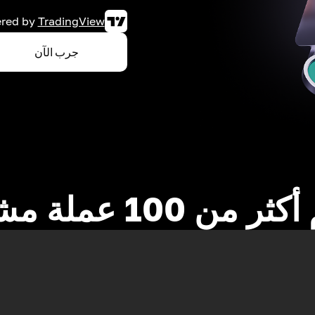
red by
TradingView
جرب الآن
 من 100 عملة مشفرة