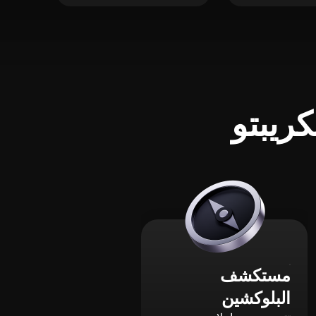
ريبتو
مستكشف
البلوكشين