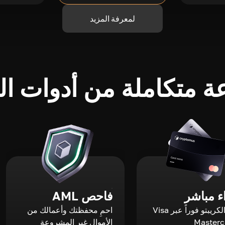
لمعرفة المزيد
 متكاملة من أدوات الك
 مباشر
فاحص AML
اشترِ الكريبتو فوراً عبر Visa
احمِ محفظتك وأعمالك من
الأموال غير المشروعة