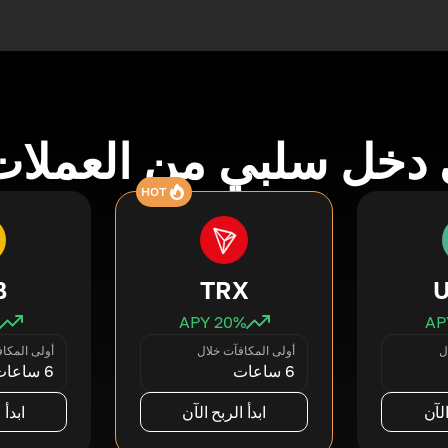
دخل سلبي من العملات
HOT
B
TRX
20
% APY
ل
أولى المكافآت خلال
أولى المكا
6 ساعات
6 ساعات
الآن
ابدأ الربح الآن
ابدأ 