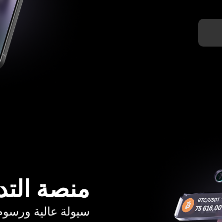
منصة التد
سيولة عالية ورسوم تبدأ م