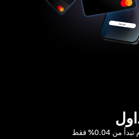
اول
ن 0.04% فقط