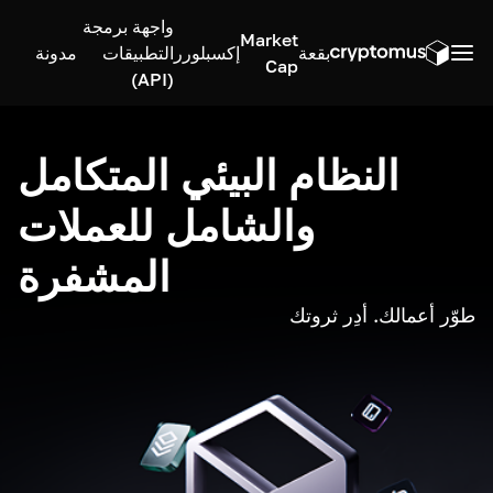
واجهة برمجة
Market
بقعة
إكسبلورر
التطبيقات
مدونة
Cap
(API)
النظام البيئي المتكامل
والشامل للعملات
المشفرة
طوّر أعمالك. أدِر ثروتك