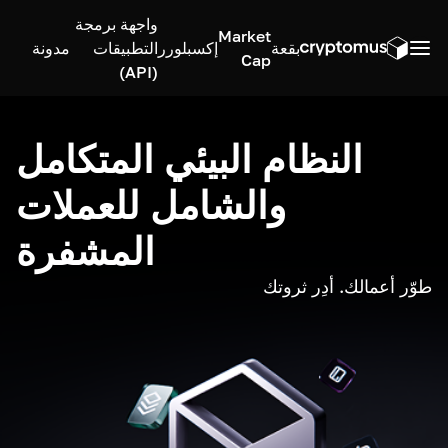
واجهة برمجة
Market
بقعة
إكسبلورر
التطبيقات
مدونة
Cap
(API)
النظام البيئي المتكامل
والشامل للعملات
المشفرة
طوّر أعمالك. أدِر ثروتك