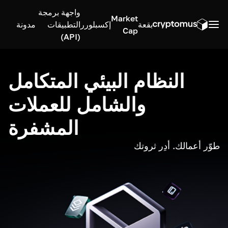
واجهة برمجة
Market
بقعة
إكسبلورر
التطبيقات
مدونة
Cap
(API)
النظام البيئي المتكامل
والشامل للعملات
المشفرة
طوّر أعمالك. أدِر ثروتك