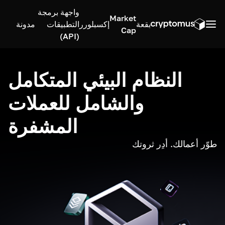
واجهة برمجة
Market
بقعة
إكسبلورر
التطبيقات
مدونة
Cap
(API)
النظام البيئي المتكامل
والشامل للعملات
المشفرة
طوّر أعمالك. أدِر ثروتك