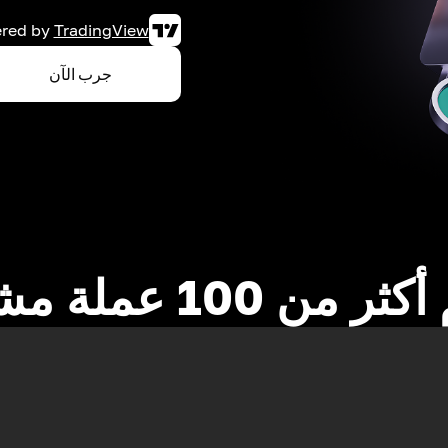
red by
TradingView
جرب الآن
 من 100 عملة مشفرة