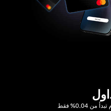
اول
ن 0.04% فقط