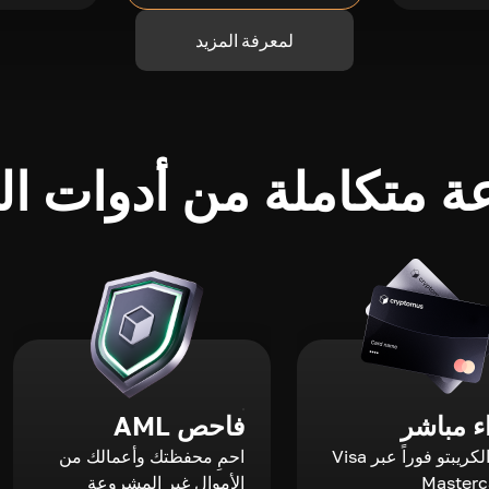
لمعرفة المزيد
 متكاملة من أدوات الك
 مباشر
فاحص AML
اشترِ الكريبتو فوراً عبر Visa
احمِ محفظتك وأعمالك من
الأموال غير المشروعة