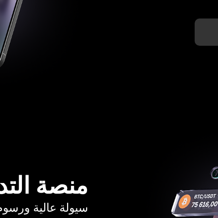
منصة التد
سيولة عالية ورسوم تبدأ م