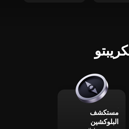
ريبتو
مستكشف
البلوكشين