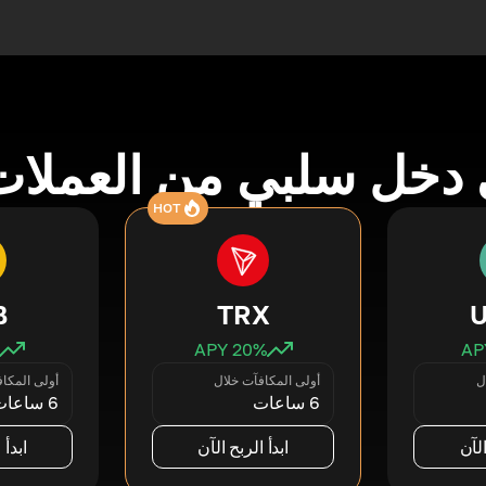
دخل سلبي من العملات
HOT
B
TRX
20
% APY
ل
أولى المكافآت خلال
أولى المكا
6 ساعات
6 ساعات
الآن
ابدأ الربح الآن
ابدأ 