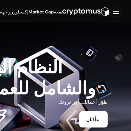
بقعة
Market Cap
إكسبلورر
واجهة ب
النظام ال
والشامل للعم
طوّر أعمالك. أدِر ثروتك
ابدأ الآن