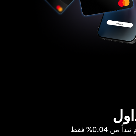
اول
ن 0.04% فقط