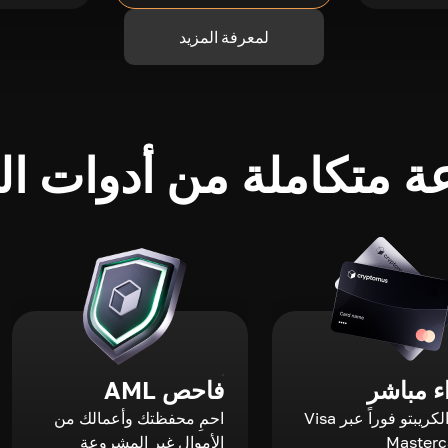
لمعرفة المزيد
 متكاملة من أدوات الك
 مباشر
فاحص AML
اشترِ الكريبتو فوراً عبر Visa
احمِ محفظتك وأعمالك من
الأموال غير المشروعة