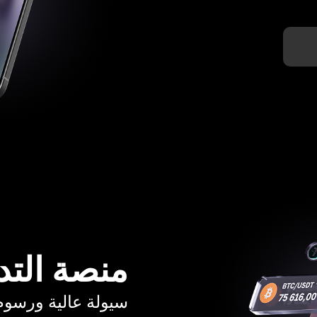
منصة التد
سيولة عالية ورسوم تبدأ م