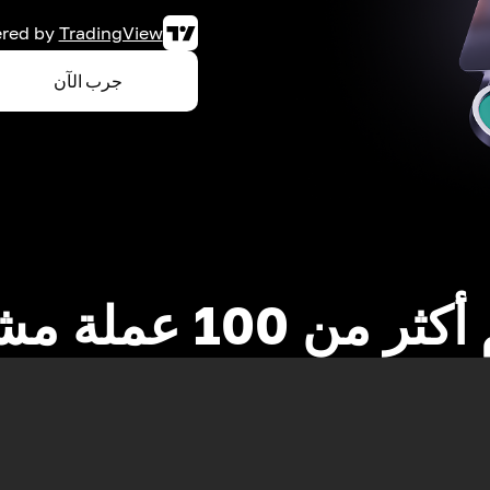
red by
TradingView
جرب الآن
 من 100 عملة مشفرة