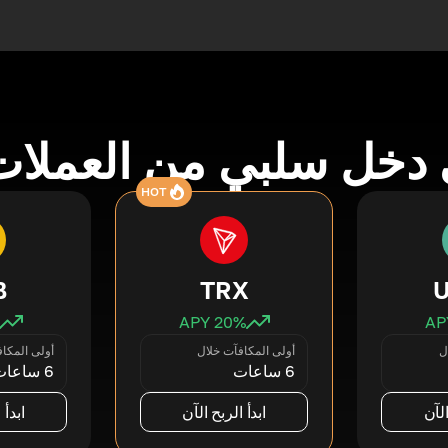
دخل سلبي من العملات
HOT
B
TRX
20
% APY
ل
أولى المكافآت خلال
أولى المكا
6 ساعات
6 ساعات
الآن
ابدأ الربح الآن
ابدأ 