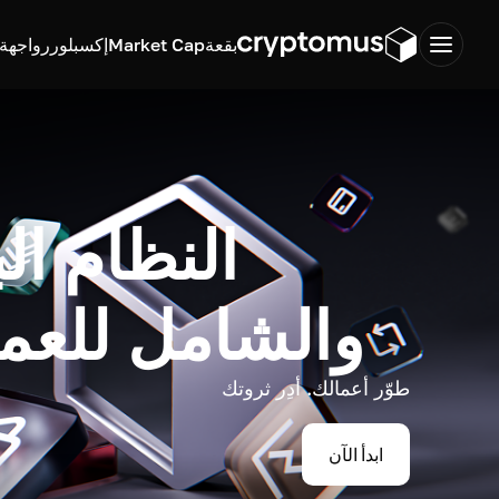
بقعة
Market Cap
إكسبلورر
واجهة ب
النظام ال
والشامل للعم
طوّر أعمالك. أدِر ثروتك
ابدأ الآن