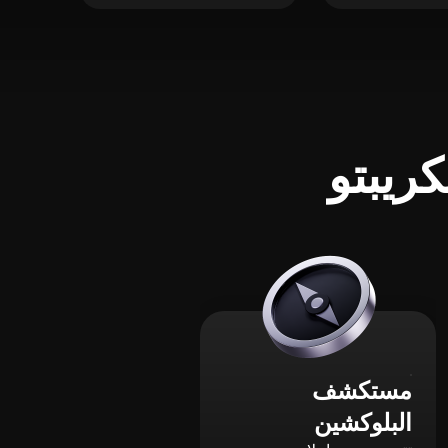
ريبتو
مستكشف
البلوكشين