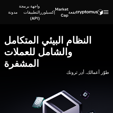
واجهة برمجة
Market
بقعة
إكسبلورر
التطبيقات
مدونة
Cap
(API)
النظام البيئي المتكامل
والشامل للعملات
المشفرة
طوّر أعمالك. أدِر ثروتك