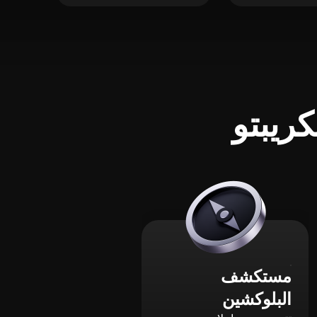
ريبتو
مستكشف
البلوكشين