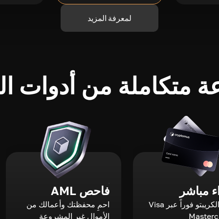
لمعرفة المزيد
 متكاملة من أدوات الك
 مباشر
فاحص AML
اشترِ الكريبتو فوراً عبر Visa
احمِ محفظتك وأعمالك من
الأموال غير المشروعة