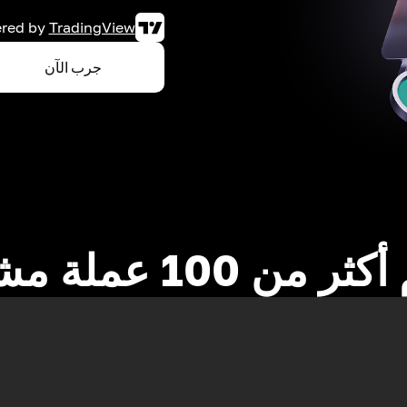
red by
TradingView
جرب الآن
 من 100 عملة مشفرة