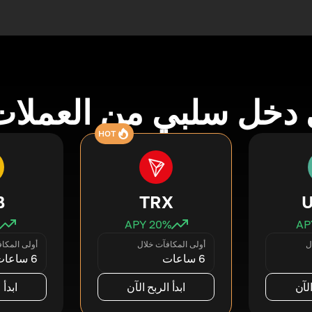
دخل سلبي من العملات
HOT
B
TRX
20
% APY
ل
أولى المكافآت خلال
أولى المكا
6 ساعات
6 ساعات
الآن
ابدأ الربح الآن
ابدأ 