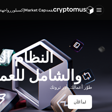
بقعة
Market Cap
إكسبلورر
واجهة ب
النظام ال
والشامل للعم
طوّر أعمالك. أدِر ثروتك
ابدأ الآن