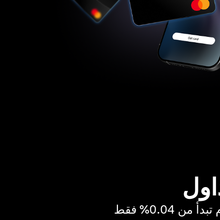
اول
ن 0.04% فقط