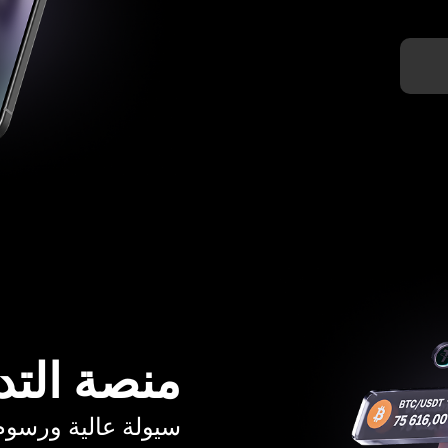
منصة التد
سيولة عالية ورسوم تبدأ م