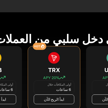
دخل سلبي من العملات
HOT
B
TRX
20
% APY
ل
أولى المكافآت خلال
أولى المكا
6 ساعات
6 ساعات
الآن
ابدأ الربح الآن
ابدأ 