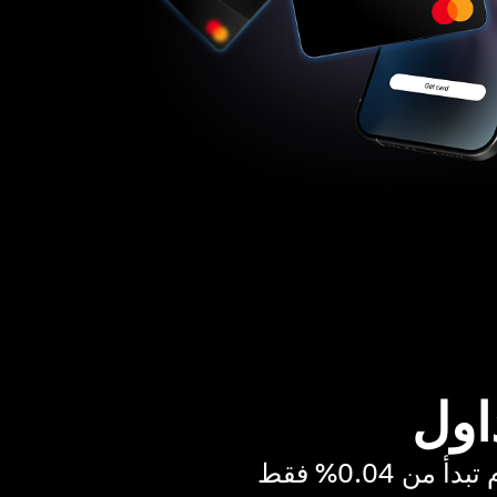
اول
ن 0.04% فقط