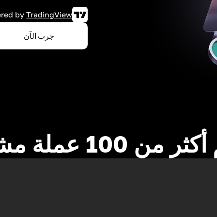
red by
TradingView
جرب الآن
 من 100 عملة مشفرة