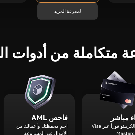
لمعرفة المزيد
 متكاملة من أدوات الك
 مباشر
فاحص AML
اشترِ الكريبتو فوراً عبر Visa
احمِ محفظتك وأعمالك من
الأموال غير المشروعة