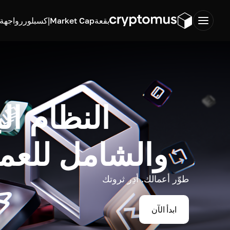
بقعة
Market Cap
إكسبلورر
واجهة ب
النظام ال
والشامل للعم
طوّر أعمالك. أدِر ثروتك
ابدأ الآن