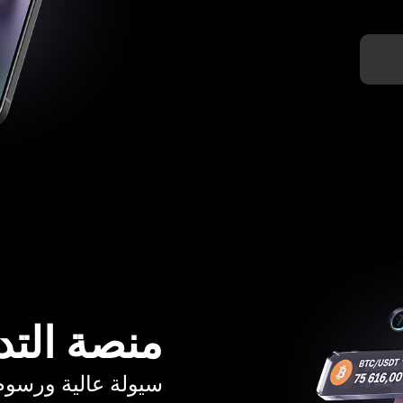
منصة التد
سيولة عالية ورسوم تبدأ م