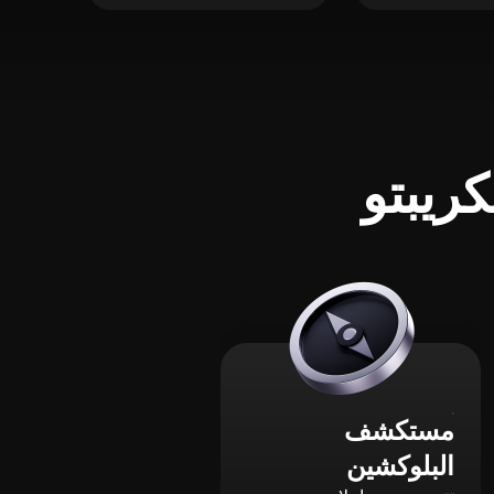
ريبتو
مستكشف
البلوكشين