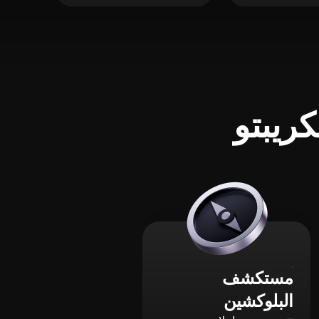
ريبتو
مستكشف
البلوكشين