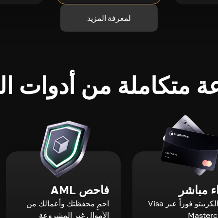
لمعرفة المزيد
 متكاملة من أدوات الك
 مباشر
فاحص AML
اشترِ الكريبتو فوراً عبر Visa
احمِ محفظتك وأعمالك من
الأموال غير المشروعة