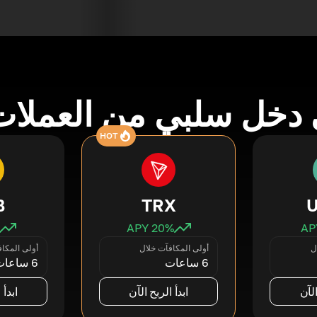
دخل سلبي من العملات
HOT
B
TRX
20
% APY
ل
أولى المكافآت خلال
أولى المكا
6 ساعات
6 ساعات
الآن
ابدأ الربح الآن
ابدأ 