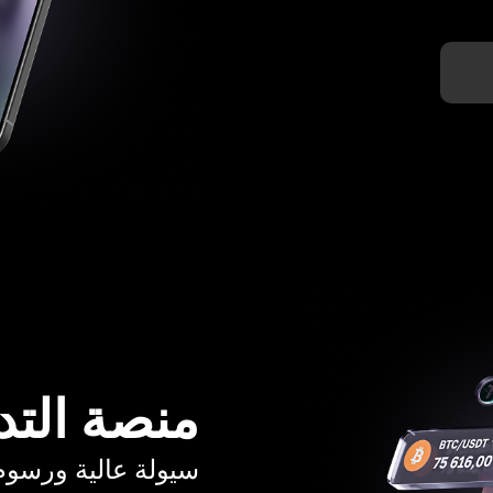
منصة التد
سيولة عالية ورسوم تبدأ م