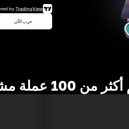
red by
TradingView
جرب الآن
 من 100 عملة مشفرة