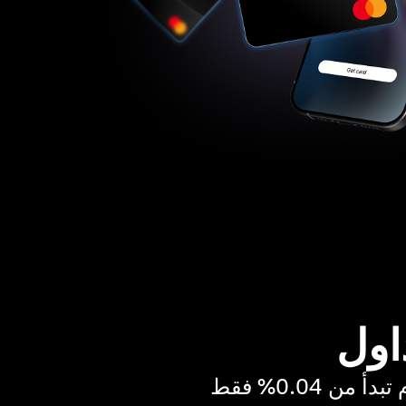
اول
ن 0.04% فقط