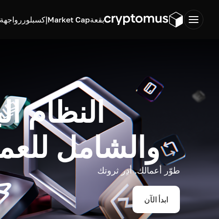
بقعة
Market Cap
إكسبلورر
واجهة ب
النظام ال
والشامل للعم
طوّر أعمالك. أدِر ثروتك
ابدأ الآن