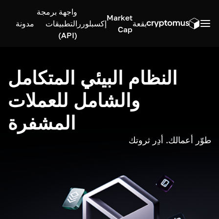
واجهة برمجة
Market
بقعة
إكسبلورر
التطبيقات
مدونة
Cap
(API)
النظام البيئي المتكامل
والشامل للعملات
المشفرة
طوّر أعمالك. أدِر ثروتك