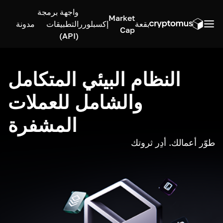
واجهة برمجة
Market
بقعة
إكسبلورر
التطبيقات
مدونة
Cap
(API)
النظام البيئي المتكامل
والشامل للعملات
المشفرة
طوّر أعمالك. أدِر ثروتك