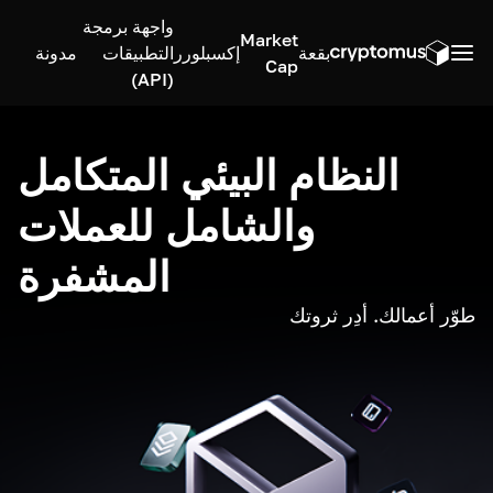
واجهة برمجة
Market
بقعة
إكسبلورر
التطبيقات
مدونة
Cap
(API)
النظام البيئي المتكامل
والشامل للعملات
المشفرة
طوّر أعمالك. أدِر ثروتك