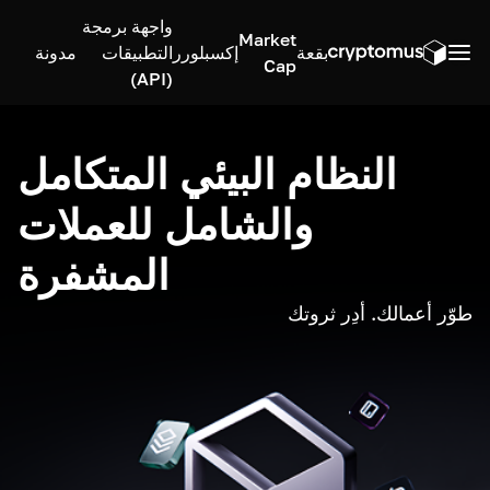
واجهة برمجة
Market
بقعة
إكسبلورر
التطبيقات
مدونة
Cap
(API)
النظام البيئي المتكامل
والشامل للعملات
المشفرة
طوّر أعمالك. أدِر ثروتك