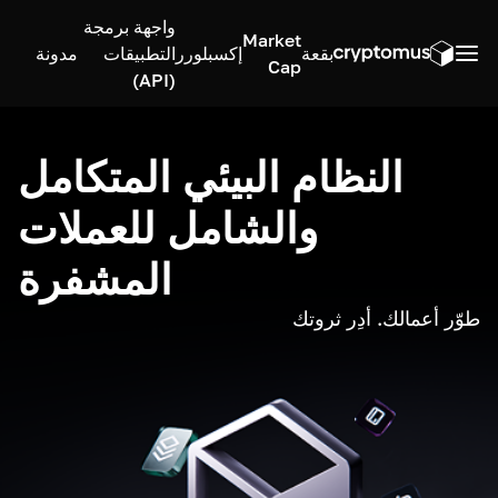
واجهة برمجة
Market
بقعة
إكسبلورر
التطبيقات
مدونة
Cap
(API)
النظام البيئي المتكامل
والشامل للعملات
المشفرة
طوّر أعمالك. أدِر ثروتك