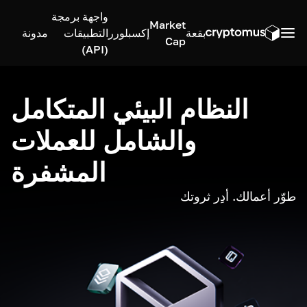
واجهة برمجة
Market
بقعة
إكسبلورر
التطبيقات
مدونة
Cap
(API)
النظام البيئي المتكامل
والشامل للعملات
المشفرة
طوّر أعمالك. أدِر ثروتك