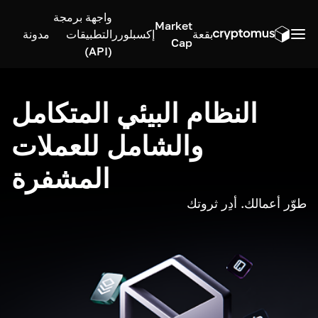
واجهة برمجة
Market
بقعة
إكسبلورر
التطبيقات
مدونة
Cap
(API)
النظام البيئي المتكامل
والشامل للعملات
المشفرة
طوّر أعمالك. أدِر ثروتك