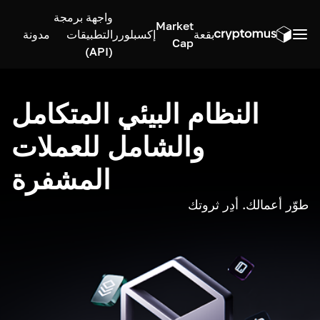
واجهة برمجة
Market
بقعة
إكسبلورر
التطبيقات
مدونة
Cap
(API)
النظام البيئي المتكامل
والشامل للعملات
المشفرة
طوّر أعمالك. أدِر ثروتك