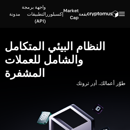
واجهة برمجة
Market
بقعة
إكسبلورر
التطبيقات
مدونة
Cap
(API)
النظام البيئي المتكامل
والشامل للعملات
المشفرة
طوّر أعمالك. أدِر ثروتك