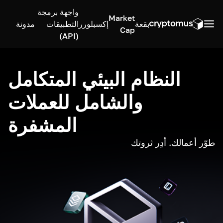
واجهة برمجة
Market
بقعة
إكسبلورر
التطبيقات
مدونة
Cap
(API)
النظام البيئي المتكامل
والشامل للعملات
المشفرة
طوّر أعمالك. أدِر ثروتك