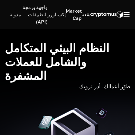
واجهة برمجة
Market
بقعة
إكسبلورر
التطبيقات
مدونة
Cap
(API)
النظام البيئي المتكامل
والشامل للعملات
المشفرة
طوّر أعمالك. أدِر ثروتك