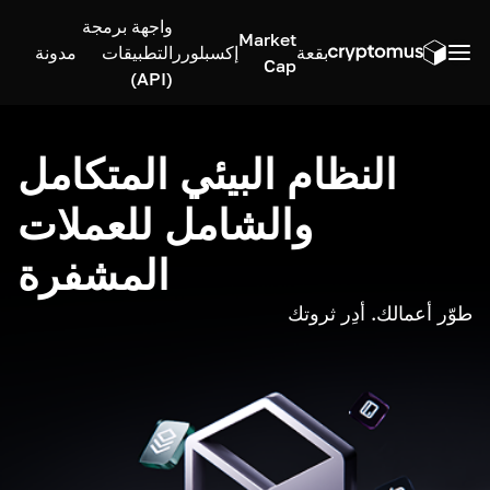
واجهة برمجة
Market
بقعة
إكسبلورر
التطبيقات
مدونة
Cap
(API)
النظام البيئي المتكامل
والشامل للعملات
المشفرة
طوّر أعمالك. أدِر ثروتك