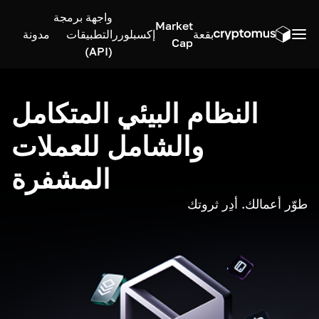
واجهة برمجة
Market
بقعة
إكسبلورر
التطبيقات
مدونة
Cap
(API)
النظام البيئي المتكامل
والشامل للعملات
المشفرة
طوّر أعمالك. أدِر ثروتك