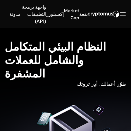
واجهة برمجة
Market
بقعة
إكسبلورر
التطبيقات
مدونة
Cap
(API)
النظام البيئي المتكامل
والشامل للعملات
المشفرة
طوّر أعمالك. أدِر ثروتك