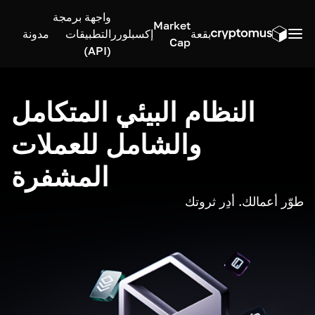
واجهة برمجة
Market
بقعة
إكسبلورر
التطبيقات
مدونة
Cap
(API)
النظام البيئي المتكامل
والشامل للعملات
المشفرة
طوّر أعمالك. أدِر ثروتك