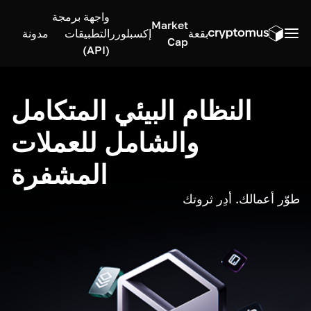
واجهة برمجة
Market
بقعة
إكسبلورر
التطبيقات
مدونة
Cap
(API)
النظام البيئي المتكامل
والشامل للعملات
المشفرة
طوّر أعمالك. أدِر ثروتك